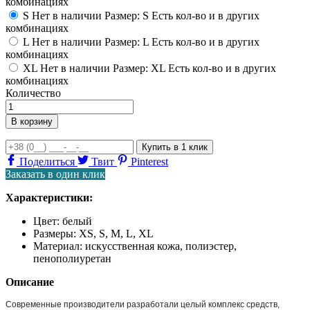
комбинациях
S
Нет в наличии Размер: S
Есть кол-во и в других
комбинациях
L
Нет в наличии Размер: L
Есть кол-во и в других
комбинациях
XL
Нет в наличии Размер: XL
Есть кол-во и в других
комбинациях
Количество
В корзину
Купить
в 1 клик
Поделиться
Твит
Pinterest
Заказать в один клик
Характеристики:
Цвет:
белый
Размеры:
XS, S, M, L, XL
Материал:
искусственная кожа, полиэстер,
пенополиуретан
Описание
Современные производители разработали целый комплекс средств,