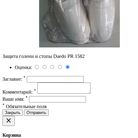
Защита голени и стопы Daedo PR 1582
Оценка:
*
Заглавие:
*
Комментарий:
*
Ваше имя:
*
Обязательные поля
Закрыть
Отправить
close
Корзина