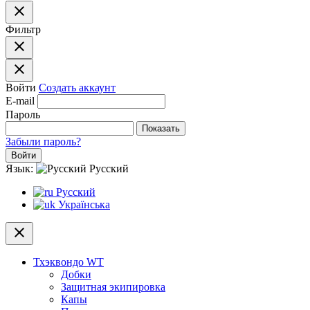
close
Фильтр
close
close
Войти
Создать аккаунт
E-mail
Пароль
Показать
Забыли пароль?
Войти
Язык:
Русский
Русский
Українська
close
Тхэквондо WT
Добки
Защитная экипировка
Капы