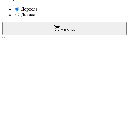
Доросла
Дитяча

У Кошик
0