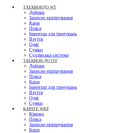
ТХЕКВОНДО WT
Добоки
Захисне екіпірування
Капи
Пояса
Інвентар для тренувань
Взуття
Одяг
Сумки
Суддівська система
ТАЕКВОН-ДО ITF
Добоки
Захисне екіпірування
Пояса
Капи
Інвентар для тренувань
Взуття
Одяг
Сумки
КАРАТЕ WKF
Кімоно
Пояса
Захисне екіпірування
Капи