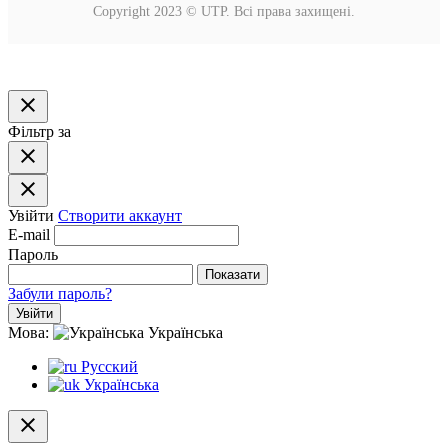
Copyright 2023 © UTP. Всі права захищені.
close
Фільтр за
close
close
Увійти
Створити аккаунт
E-mail
Пароль
Показати
Забули пароль?
Увійти
Мова:
Українська
Русский
Українська
close