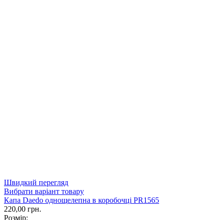
Швидкий перегляд
Вибрати варіант товару
Капа Daedo однощелепна в коробочці PR1565
220,00 грн.
Розмір: