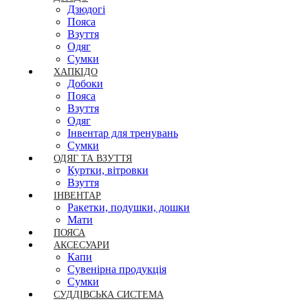
Дзюдогі
Пояса
Взуття
Одяг
Сумки
ХАПКІДО
Добоки
Пояса
Взуття
Одяг
Інвентар для тренувань
Сумки
ОДЯГ ТА ВЗУТТЯ
Куртки, вітровки
Взуття
ІНВЕНТАР
Ракетки, подушки, дошки
Мати
ПОЯСА
АКСЕСУАРИ
Капи
Сувенірна продукція
Сумки
СУДДІВСЬКА СИСТЕМА