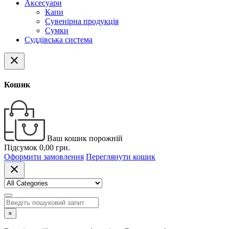
Аксесуари
Капи
Сувенірна продукція
Сумки
Суддівська система
close
Кошик
Ваш кошик порожній
Підсумок
0,00 грн.
Оформити замовлення
Переглянути кошик
close
×