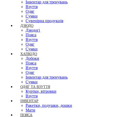
Інвентар для тренувань
Взуття
Одяг
Сумки
Сувенірна продукція
ДЗЮДО
Дзюдогі
Пояса
Взуття
Одяг
Сумки
ХАПКІДО
Добоки
Пояса
Взуття
Одяг
Інвентар для тренувань
Сумки
ОДЯГ ТА ВЗУТТЯ
Куртки, вітровки
Взуття
ІНВЕНТАР
Ракетки, подушки, дошки
Мати
ПОЯСА