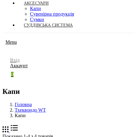
АКСЕСУАРИ
Капи
Сувенірна продукція
Сумки
СУДДІВСЬКА СИСТЕМА
Menu
Вхід
Аккаунт
0
Капи
Головна
Тхеквондо WT
Капи
Показано 1-4 з 4 товарів