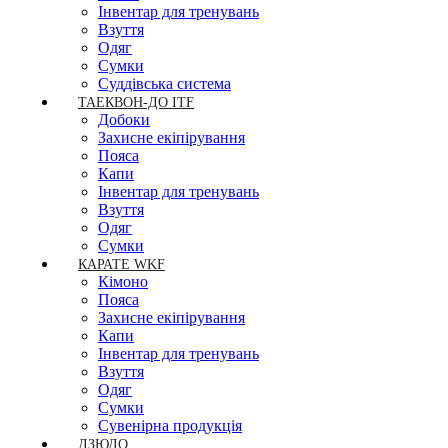
Інвентар для тренувань
Взуття
Одяг
Сумки
Суддівська система
ТАЕКВОН-ДО ITF
Добоки
Захисне екіпірування
Пояса
Капи
Інвентар для тренувань
Взуття
Одяг
Сумки
КАРАТЕ WKF
Кімоно
Пояса
Захисне екіпірування
Капи
Інвентар для тренувань
Взуття
Одяг
Сумки
Сувенірна продукція
ДЗЮДО