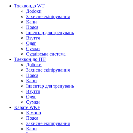
Тхеквондо WT
Добоки
Захисне екіпірування
Капи
Пояса
Інвентар для тренувань
Взуття
Одяг
Сумки
Суддівська система
Таеквон-до ITF
Добоки
Захисне екіпірування
Пояса
Капи
Інвентар для тренувань
Взуття
Одяг
Сумки
Карате WKF
Кімоно
Пояса
Захисне екіпірування
Капи