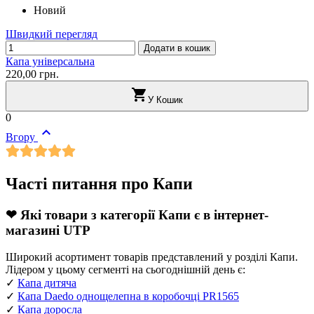
Новий
Швидкий перегляд
Додати в кошик
Капа універсальна
220,00 грн.

У Кошик
0

Вгору
Часті питання про Капи
❤ Які товари з категорії Капи є в інтернет-
магазині UTP
Широкий асортимент товарів представлений у розділі Капи.
Лідером у цьому сегменті на сьогоднішній день є:
✓
Капа дитяча
✓
Капа Daedo однощелепна в коробочці PR1565
✓
Капа доросла