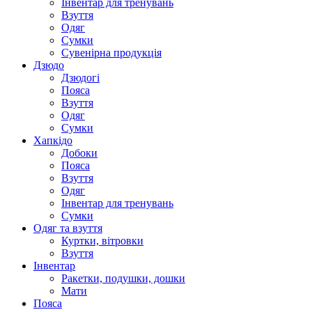
Інвентар для тренувань
Взуття
Одяг
Сумки
Сувенірна продукція
Дзюдо
Дзюдогі
Пояса
Взуття
Одяг
Сумки
Хапкідо
Добоки
Пояса
Взуття
Одяг
Інвентар для тренувань
Сумки
Одяг та взуття
Куртки, вітровки
Взуття
Інвентар
Ракетки, подушки, дошки
Мати
Пояса