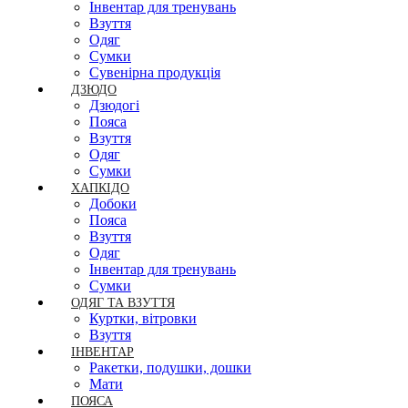
Інвентар для тренувань
Взуття
Одяг
Сумки
Сувенірна продукція
ДЗЮДО
Дзюдогі
Пояса
Взуття
Одяг
Сумки
ХАПКІДО
Добоки
Пояса
Взуття
Одяг
Інвентар для тренувань
Сумки
ОДЯГ ТА ВЗУТТЯ
Куртки, вітровки
Взуття
ІНВЕНТАР
Ракетки, подушки, дошки
Мати
ПОЯСА