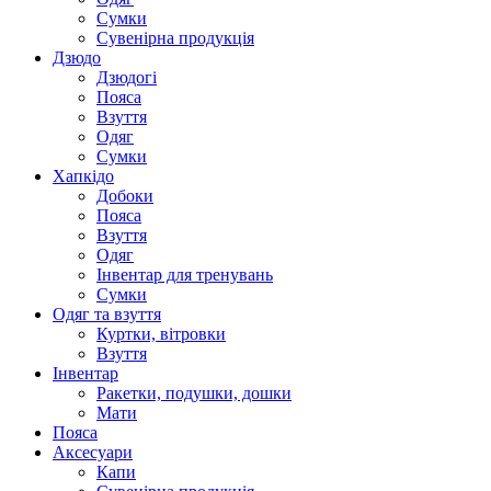
Сумки
Сувенірна продукція
Дзюдо
Дзюдогі
Пояса
Взуття
Одяг
Сумки
Хапкідо
Добоки
Пояса
Взуття
Одяг
Інвентар для тренувань
Сумки
Одяг та взуття
Куртки, вітровки
Взуття
Інвентар
Ракетки, подушки, дошки
Мати
Пояса
Аксесуари
Капи