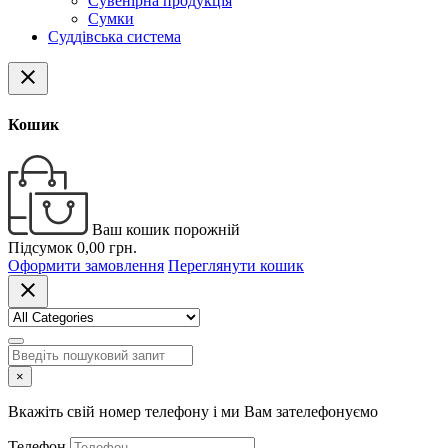
Сувенірна продукція
Сумки
Суддівська система
close
Кошик
Ваш кошик порожній
Підсумок
0,00 грн.
Оформити замовлення
Переглянути кошик
close
×
Вкажіть свій номер телефону і ми Вам зателефонуємо
Телефон