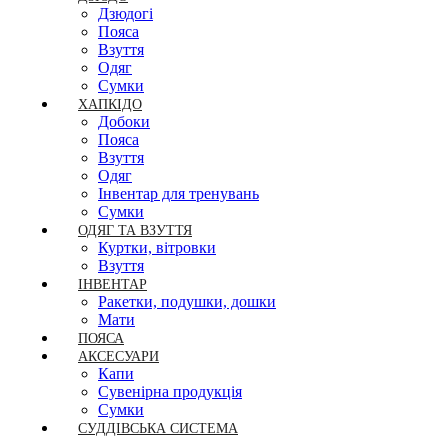
Дзюдогі
Пояса
Взуття
Одяг
Сумки
ХАПКІДО
Добоки
Пояса
Взуття
Одяг
Інвентар для тренувань
Сумки
ОДЯГ ТА ВЗУТТЯ
Куртки, вітровки
Взуття
ІНВЕНТАР
Ракетки, подушки, дошки
Мати
ПОЯСА
АКСЕСУАРИ
Капи
Сувенірна продукція
Сумки
СУДДІВСЬКА СИСТЕМА