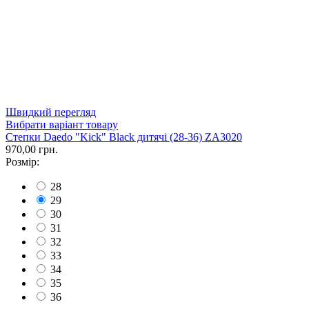
Швидкий перегляд
Вибрати варіант товару
Степки Daedo "Kick" Black дитячі (28-36) ZA3020
970,00 грн.
Розмір:
28
29
30
31
32
33
34
35
36