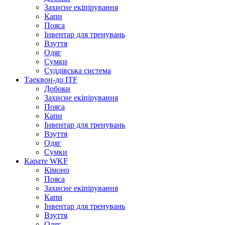
Захисне екіпірування
Капи
Пояса
Інвентар для тренувань
Взуття
Одяг
Сумки
Суддівська система
Таеквон-до ITF
Добоки
Захисне екіпірування
Пояса
Капи
Інвентар для тренувань
Взуття
Одяг
Сумки
Карате WKF
Кімоно
Пояса
Захисне екіпірування
Капи
Інвентар для тренувань
Взуття
Одяг