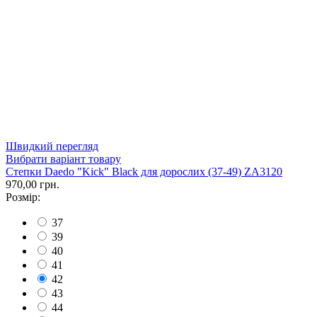
Швидкий перегляд
Вибрати варіант товару
Степки Daedo "Kick" Black для дорослих (37-49) ZA3120
970,00 грн.
Розмір:
37
39
40
41
42
43
44