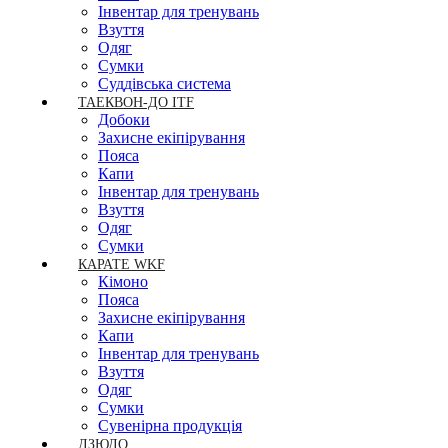
Інвентар для тренувань
Взуття
Одяг
Сумки
Суддівська система
ТАЕКВОН-ДО ITF
Добоки
Захисне екіпірування
Пояса
Капи
Інвентар для тренувань
Взуття
Одяг
Сумки
КАРАТЕ WKF
Кімоно
Пояса
Захисне екіпірування
Капи
Інвентар для тренувань
Взуття
Одяг
Сумки
Сувенірна продукція
ДЗЮДО