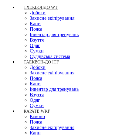
ТХЕКВОНДО WT
Добоки
Захисне екіпірування
Капи
Пояса
Інвентар для тренувань
Взуття
Одяг
Сумки
Суддівська система
ТАЕКВОН-ДО ITF
Добоки
Захисне екіпірування
Пояса
Капи
Інвентар для тренувань
Взуття
Одяг
Сумки
КАРАТЕ WKF
Кімоно
Пояса
Захисне екіпірування
Капи