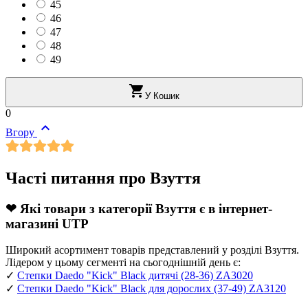
45
46
47
48
49

У Кошик
0

Вгору
Часті питання про Взуття
❤ Які товари з категорії Взуття є в інтернет-
магазині UTP
Широкий асортимент товарів представлений у розділі Взуття.
Лідером у цьому сегменті на сьогоднішній день є:
✓
Степки Daedo "Kick" Black дитячі (28-36) ZA3020
✓
Степки Daedo "Kick" Black для дорослих (37-49) ZA3120