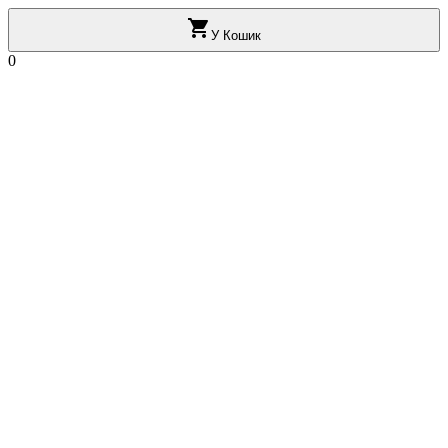

У Кошик
0