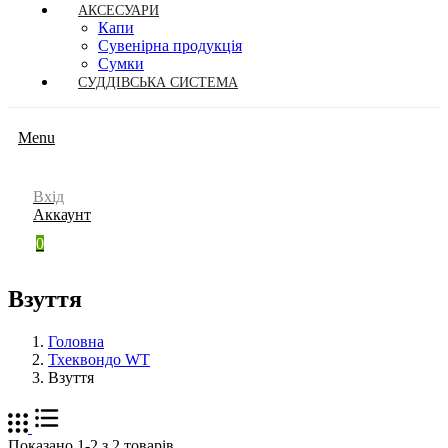
АКСЕСУАРИ
Капи
Сувенірна продукція
Сумки
СУДДІВСЬКА СИСТЕМА
Menu
Вхід
Аккаунт
0
Взуття
Головна
Тхеквондо WT
Взуття
Показано 1-2 з 2 товарів