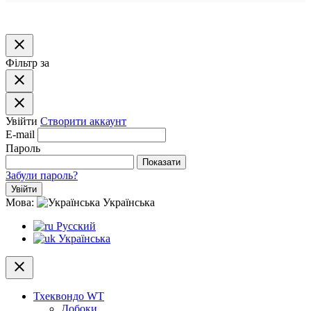
close
Фільтр за
close
close
Увійти
Створити аккаунт
E-mail
Пароль
Показати
Забули пароль?
Увійти
Мова:
Українська
Русский
Українська
close
Тхеквондо WT
Добоки