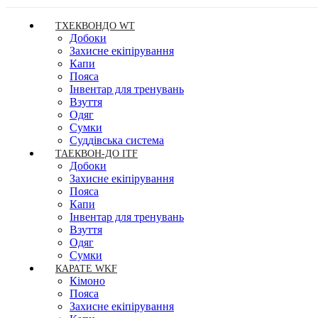
ТХЕКВОНДО WT
Добоки
Захисне екіпірування
Капи
Пояса
Інвентар для тренувань
Взуття
Одяг
Сумки
Суддівська система
ТАЕКВОН-ДО ITF
Добоки
Захисне екіпірування
Пояса
Капи
Інвентар для тренувань
Взуття
Одяг
Сумки
КАРАТЕ WKF
Кімоно
Пояса
Захисне екіпірування