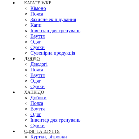
КАРАТЕ WKF
Кімоно
Пояса
Захисне екіпірування
Капи
Інвентар для тренувань
Взуття
Одяг
Сумки
Сувенірна продукція
ДЗЮДО
Дзюдогі
Пояса
Взуття
Одяг
Сумки
ХАПКІДО
Добоки
Пояса
Взуття
Одяг
Інвентар для тренувань
Сумки
ОДЯГ ТА ВЗУТТЯ
Куртки, вітровки