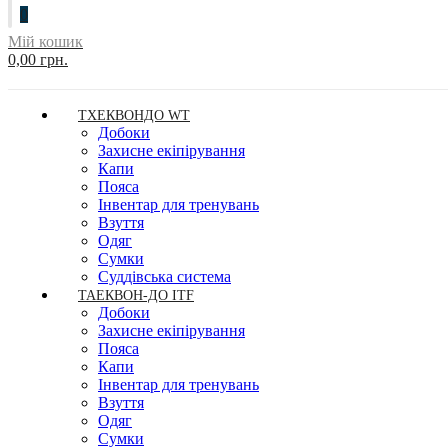
0
Мій кошик
0,00 грн.
ТХЕКВОНДО WT
Добоки
Захисне екіпірування
Капи
Пояса
Інвентар для тренувань
Взуття
Одяг
Сумки
Суддівська система
ТАЕКВОН-ДО ITF
Добоки
Захисне екіпірування
Пояса
Капи
Інвентар для тренувань
Взуття
Одяг
Сумки