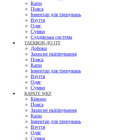
Капи
Пояса
Інвентар для тренувань
Взуття
Одяг
Сумки
Суддівська система
ТАЕКВОН-ДО ITF
Добоки
Захисне екіпірування
Пояса
Капи
Інвентар для тренувань
Взуття
Одяг
Сумки
КАРАТЕ WKF
Кімоно
Пояса
Захисне екіпірування
Капи
Інвентар для тренувань
Взуття
Одяг
Сумки