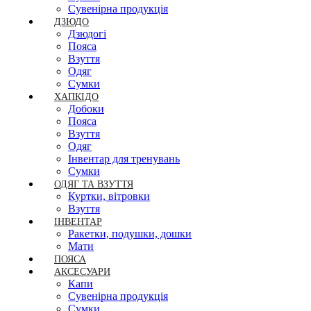
Сувенірна продукція
ДЗЮДО
Дзюдогі
Пояса
Взуття
Одяг
Сумки
ХАПКІДО
Добоки
Пояса
Взуття
Одяг
Інвентар для тренувань
Сумки
ОДЯГ ТА ВЗУТТЯ
Куртки, вітровки
Взуття
ІНВЕНТАР
Ракетки, подушки, дошки
Мати
ПОЯСА
АКСЕСУАРИ
Капи
Сувенірна продукція
Сумки