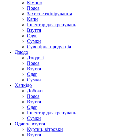
Кімоно
Пояса
Захисне екіпірування
Капи
Інвентар для тренувань
Взуття
Одяг
Сумки
Сувенірна продукція
Дзюдо
Дзюдогі
Пояса
Взуття
Одяг
Сумки
Хапкідо
Добоки
Пояса
Взуття
Одяг
Інвентар для тренувань
Сумки
Одяг та взуття
Куртки, вітровки
Взуття