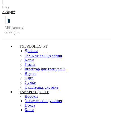
Вхід
Аккаунт
0
Мій кошик
0,00 грн.
ТХЕКВОНДО WT
Добоки
Захисне екіпірування
Капи
Пояса
Інвентар для тренувань
Взуття
Одяг
Сумки
Суддівська система
ТАЕКВОН-ДО ITF
Добоки
Захисне екіпірування
Пояса
Капи