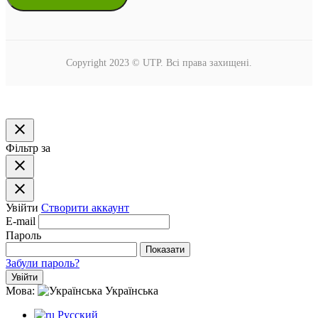
Copyright 2023 © UTP. Всі права захищені.
close
Фільтр за
close
close
Увійти
Створити аккаунт
E-mail
Пароль
Показати
Забули пароль?
Увійти
Мова:
Українська
Русский