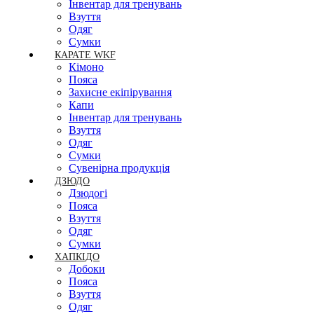
Інвентар для тренувань
Взуття
Одяг
Сумки
КАРАТЕ WKF
Кімоно
Пояса
Захисне екіпірування
Капи
Інвентар для тренувань
Взуття
Одяг
Сумки
Сувенірна продукція
ДЗЮДО
Дзюдогі
Пояса
Взуття
Одяг
Сумки
ХАПКІДО
Добоки
Пояса
Взуття
Одяг