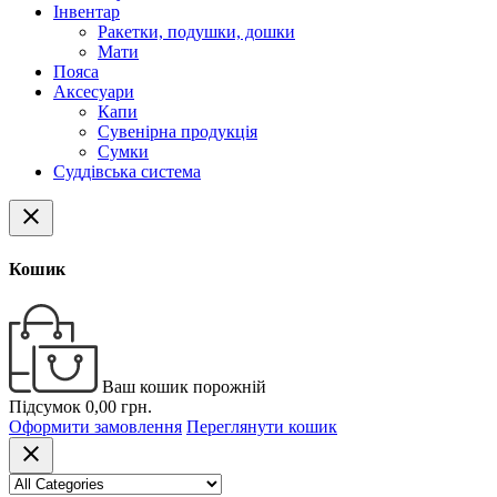
Інвентар
Ракетки, подушки, дошки
Мати
Пояса
Аксесуари
Капи
Сувенірна продукція
Сумки
Суддівська система
close
Кошик
Ваш кошик порожній
Підсумок
0,00 грн.
Оформити замовлення
Переглянути кошик
close