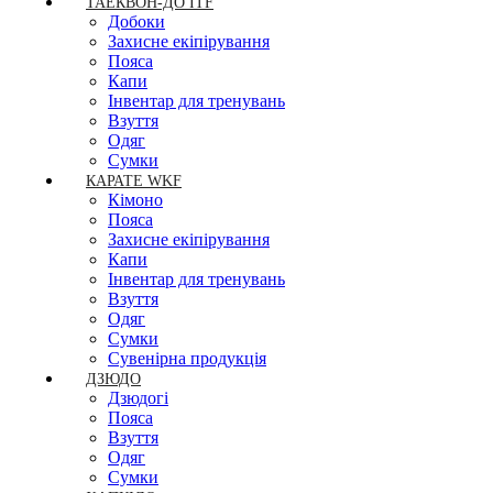
ТАЕКВОН-ДО ITF
Добоки
Захисне екіпірування
Пояса
Капи
Інвентар для тренувань
Взуття
Одяг
Сумки
КАРАТЕ WKF
Кімоно
Пояса
Захисне екіпірування
Капи
Інвентар для тренувань
Взуття
Одяг
Сумки
Сувенірна продукція
ДЗЮДО
Дзюдогі
Пояса
Взуття
Одяг
Сумки