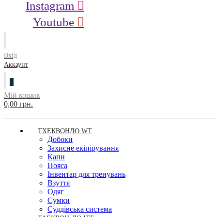
Instagram
Youtube
Вхід
Аккаунт
0
Мій кошик
0,00 грн.
ТХЕКВОНДО WT
Добоки
Захисне екіпірування
Капи
Пояса
Інвентар для тренувань
Взуття
Одяг
Сумки
Суддівська система