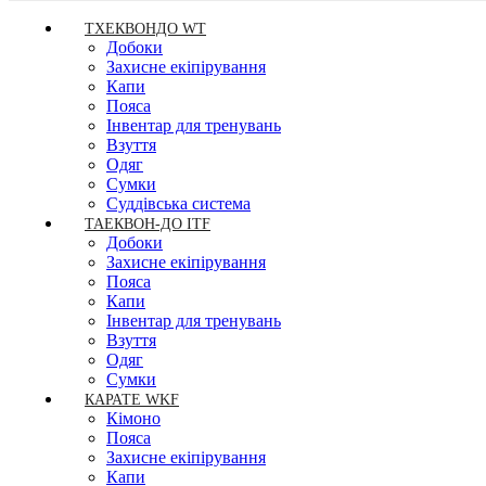
ТХЕКВОНДО WT
Добоки
Захисне екіпірування
Капи
Пояса
Інвентар для тренувань
Взуття
Одяг
Сумки
Суддівська система
ТАЕКВОН-ДО ITF
Добоки
Захисне екіпірування
Пояса
Капи
Інвентар для тренувань
Взуття
Одяг
Сумки
КАРАТЕ WKF
Кімоно
Пояса
Захисне екіпірування
Капи