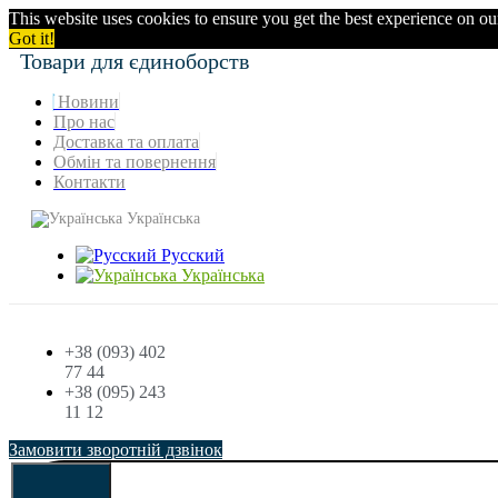
This website uses cookies to ensure you get the best experience on o
Got it!
Товари для єдиноборств
Новини
Про нас
Доставка та оплата
Обмін та повернення
Контакти
Українська
Русский
Українська
+38 (093) 402
77 44
+38 (095) 243
11 12
Замовити зворотній дзвінок