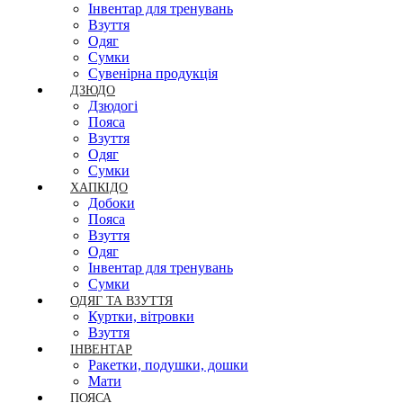
Інвентар для тренувань
Взуття
Одяг
Сумки
Сувенірна продукція
ДЗЮДО
Дзюдогі
Пояса
Взуття
Одяг
Сумки
ХАПКІДО
Добоки
Пояса
Взуття
Одяг
Інвентар для тренувань
Сумки
ОДЯГ ТА ВЗУТТЯ
Куртки, вітровки
Взуття
ІНВЕНТАР
Ракетки, подушки, дошки
Мати
ПОЯСА