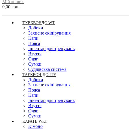
Мій кошик
0,00 грн.
ТХЕКВОНДО WT
Добоки
Захисне екіпірування
Капи
Пояса
Інвентар для тренувань
Взуття
Одяг
Сумки
Суддівська система
ТАЕКВОН-ДО ITF
Добоки
Захисне екіпірування
Пояса
Капи
Інвентар для тренувань
Взуття
Одяг
Сумки
КАРАТЕ WKF
Кімоно