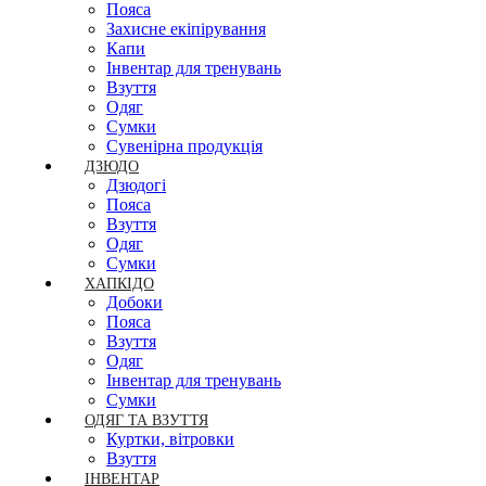
Пояса
Захисне екіпірування
Капи
Інвентар для тренувань
Взуття
Одяг
Сумки
Сувенірна продукція
ДЗЮДО
Дзюдогі
Пояса
Взуття
Одяг
Сумки
ХАПКІДО
Добоки
Пояса
Взуття
Одяг
Інвентар для тренувань
Сумки
ОДЯГ ТА ВЗУТТЯ
Куртки, вітровки
Взуття
ІНВЕНТАР