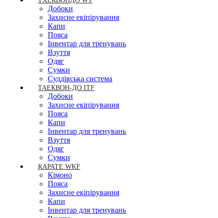
ТХЕКВОНДО WT
Добоки
Захисне екіпірування
Капи
Пояса
Інвентар для тренувань
Взуття
Одяг
Сумки
Суддівська система
ТАЕКВОН-ДО ITF
Добоки
Захисне екіпірування
Пояса
Капи
Інвентар для тренувань
Взуття
Одяг
Сумки
КАРАТЕ WKF
Кімоно
Пояса
Захисне екіпірування
Капи
Інвентар для тренувань