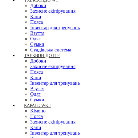
ТХЕКВОНДО WT
Добоки
Захисне екіпірування
Капи
Пояса
Інвентар для тренувань
Взуття
Одяг
Сумки
Суддівська система
ТАЕКВОН-ДО ITF
Добоки
Захисне екіпірування
Пояса
Капи
Інвентар для тренувань
Взуття
Одяг
Сумки
КАРАТЕ WKF
Кімоно
Пояса
Захисне екіпірування
Капи
Інвентар для тренувань