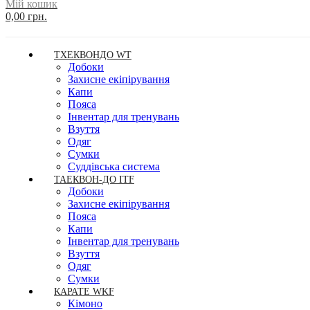
Мій кошик
0,00 грн.
ТХЕКВОНДО WT
Добоки
Захисне екіпірування
Капи
Пояса
Інвентар для тренувань
Взуття
Одяг
Сумки
Суддівська система
ТАЕКВОН-ДО ITF
Добоки
Захисне екіпірування
Пояса
Капи
Інвентар для тренувань
Взуття
Одяг
Сумки
КАРАТЕ WKF
Кімоно