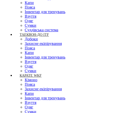
Капи
Пояса
Інвентар для тренувань
Взуття
Одяг
Сумки
Суддівська система
ТАЕКВОН-ДО ITF
Добоки
Захисне екіпірування
Пояса
Капи
Інвентар для тренувань
Взуття
Одяг
Сумки
КАРАТЕ WKF
Кімоно
Пояса
Захисне екіпірування
Капи
Інвентар для тренувань
Взуття
Одяг
Сумки