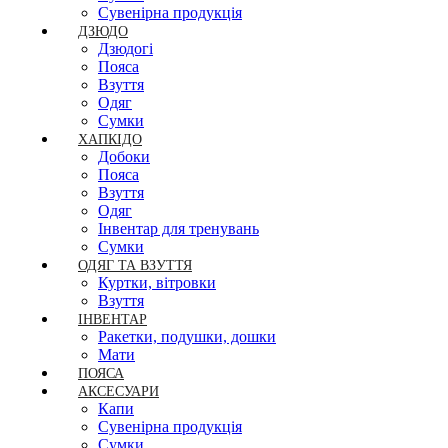
Сувенірна продукція
ДЗЮДО
Дзюдогі
Пояса
Взуття
Одяг
Сумки
ХАПКІДО
Добоки
Пояса
Взуття
Одяг
Інвентар для тренувань
Сумки
ОДЯГ ТА ВЗУТТЯ
Куртки, вітровки
Взуття
ІНВЕНТАР
Ракетки, подушки, дошки
Мати
ПОЯСА
АКСЕСУАРИ
Капи
Сувенірна продукція
Сумки