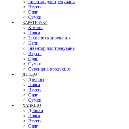
Інвентар для тренувань
Взуття
Одяг
Сумки
КАРАТЕ WKF
Кімоно
Пояса
Захисне екіпірування
Капи
Інвентар для тренувань
Взуття
Одяг
Сумки
Сувенірна продукція
ДЗЮДО
Дзюдогі
Пояса
Взуття
Одяг
Сумки
ХАПКІДО
Добоки
Пояса
Взуття
Одяг