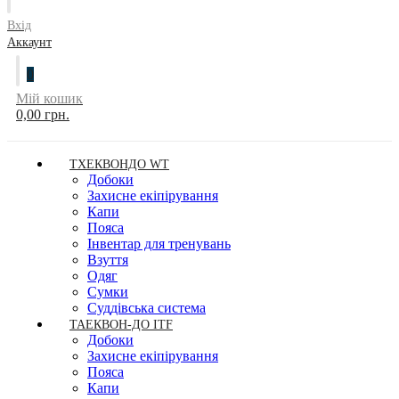
Вхід
Аккаунт
0
Мій кошик
0,00 грн.
ТХЕКВОНДО WT
Добоки
Захисне екіпірування
Капи
Пояса
Інвентар для тренувань
Взуття
Одяг
Сумки
Суддівська система
ТАЕКВОН-ДО ITF
Добоки
Захисне екіпірування
Пояса
Капи