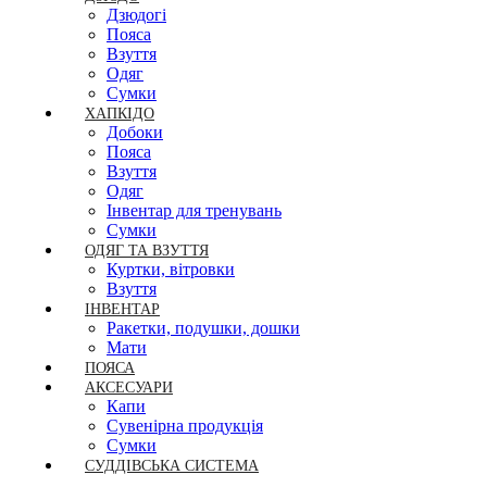
Дзюдогі
Пояса
Взуття
Одяг
Сумки
ХАПКІДО
Добоки
Пояса
Взуття
Одяг
Інвентар для тренувань
Сумки
ОДЯГ ТА ВЗУТТЯ
Куртки, вітровки
Взуття
ІНВЕНТАР
Ракетки, подушки, дошки
Мати
ПОЯСА
АКСЕСУАРИ
Капи
Сувенірна продукція
Сумки
СУДДІВСЬКА СИСТЕМА