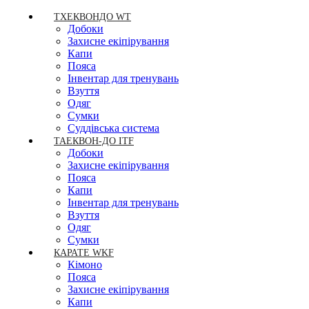
ТХЕКВОНДО WT
Добоки
Захисне екіпірування
Капи
Пояса
Інвентар для тренувань
Взуття
Одяг
Сумки
Суддівська система
ТАЕКВОН-ДО ITF
Добоки
Захисне екіпірування
Пояса
Капи
Інвентар для тренувань
Взуття
Одяг
Сумки
КАРАТЕ WKF
Кімоно
Пояса
Захисне екіпірування
Капи