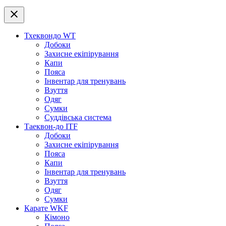
close
Тхеквондо WT
Добоки
Захисне екіпірування
Капи
Пояса
Інвентар для тренувань
Взуття
Одяг
Сумки
Суддівська система
Таеквон-до ITF
Добоки
Захисне екіпірування
Пояса
Капи
Інвентар для тренувань
Взуття
Одяг
Сумки
Карате WKF
Кімоно