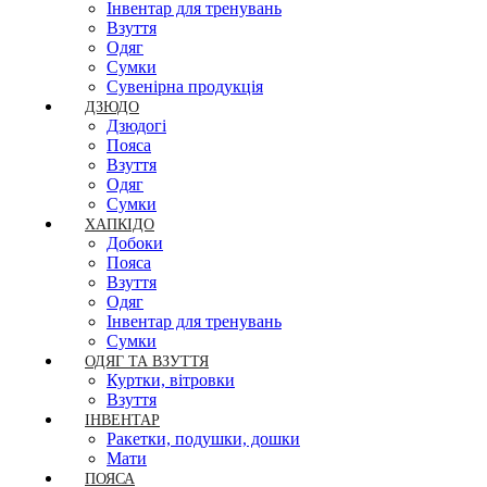
Інвентар для тренувань
Взуття
Одяг
Сумки
Сувенірна продукція
ДЗЮДО
Дзюдогі
Пояса
Взуття
Одяг
Сумки
ХАПКІДО
Добоки
Пояса
Взуття
Одяг
Інвентар для тренувань
Сумки
ОДЯГ ТА ВЗУТТЯ
Куртки, вітровки
Взуття
ІНВЕНТАР
Ракетки, подушки, дошки
Мати
ПОЯСА