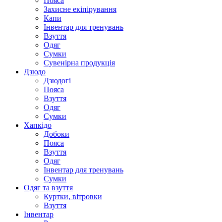
Пояса
Захисне екіпірування
Капи
Інвентар для тренувань
Взуття
Одяг
Сумки
Сувенірна продукція
Дзюдо
Дзюдогі
Пояса
Взуття
Одяг
Сумки
Хапкідо
Добоки
Пояса
Взуття
Одяг
Інвентар для тренувань
Сумки
Одяг та взуття
Куртки, вітровки
Взуття
Інвентар