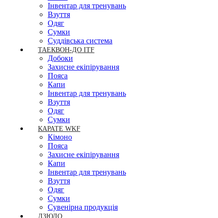
Інвентар для тренувань
Взуття
Одяг
Сумки
Суддівська система
ТАЕКВОН-ДО ITF
Добоки
Захисне екіпірування
Пояса
Капи
Інвентар для тренувань
Взуття
Одяг
Сумки
КАРАТЕ WKF
Кімоно
Пояса
Захисне екіпірування
Капи
Інвентар для тренувань
Взуття
Одяг
Сумки
Сувенірна продукція
ДЗЮДО