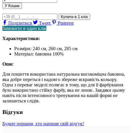
У Кошик
Купити
в 1 клік
Поділитися
Tweet
Pinterest
Замовити в один клік
Характеристики:
Розміри:
240 см, 260 см, 285 см
Матеріал:
бавовна 100%
Опис
Для пошиття використана натуральна високоміцна бавовна,
яка добре переться і надовго збереже яскравість кольору.
Одна з переваг моделі полягає в тому, що для її фарбування
було використано стійку фарбу, яка не линяє. Завдяки цьому
навіть після інтенсивного тренування на вашій формі не
залишиться слідів.
Відгуки
Будьте першим, хто напише свій відгук!