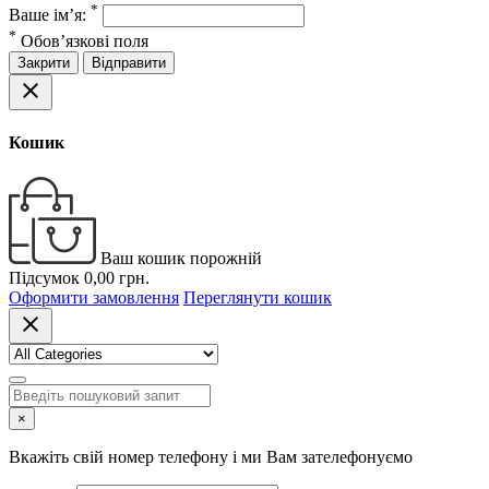
*
Ваше ім’я:
*
Обов’язкові поля
Закрити
Відправити
close
Кошик
Ваш кошик порожній
Підсумок
0,00 грн.
Оформити замовлення
Переглянути кошик
close
×
Вкажіть свій номер телефону і ми Вам зателефонуємо