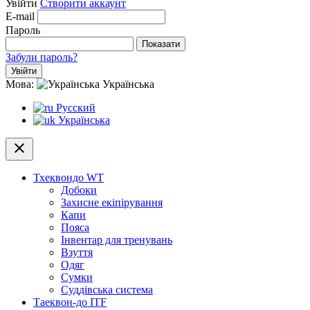
Увійти
Створити аккаунт
E-mail
Пароль
Показати
Забули пароль?
Увійти
Мова:
Українська
Русский
Українська
close
Тхеквондо WT
Добоки
Захисне екіпірування
Капи
Пояса
Інвентар для тренувань
Взуття
Одяг
Сумки
Суддівська система
Таеквон-до ITF