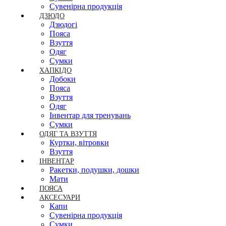
Сувенірна продукція
ДЗЮДО
Дзюдогі
Пояса
Взуття
Одяг
Сумки
ХАПКІДО
Добоки
Пояса
Взуття
Одяг
Інвентар для тренувань
Сумки
ОДЯГ ТА ВЗУТТЯ
Куртки, вітровки
Взуття
ІНВЕНТАР
Ракетки, подушки, дошки
Мати
ПОЯСА
АКСЕСУАРИ
Капи
Сувенірна продукція
Сумки