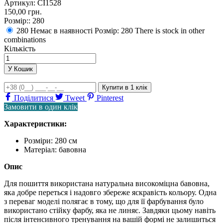
Артикул:
CI1528
150,00 грн.
Розмір::
280
280
Немає в наявності Розмір: 280
There is stock in other
combinations
Кількість
У Кошик
Купити
в 1 клік
Поділитися
Tweet
Pinterest
Замовити в один клік
Характеристики:
Розміри:
280 см
Матеріал:
бавовна
Опис
Для пошиття використана натуральна високоміцна бавовна,
яка добре переться і надовго збереже яскравість кольору. Одна
з переваг моделі полягає в тому, що для її фарбування було
використано стійку фарбу, яка не линяє. Завдяки цьому навіть
після інтенсивного тренування на вашій формі не залишиться