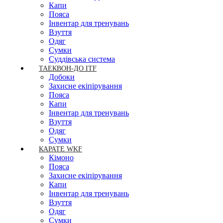
Капи
Пояса
Інвентар для тренувань
Взуття
Одяг
Сумки
Суддівська система
ТАЕКВОН-ДО ITF
Добоки
Захисне екіпірування
Пояса
Капи
Інвентар для тренувань
Взуття
Одяг
Сумки
КАРАТЕ WKF
Кімоно
Пояса
Захисне екіпірування
Капи
Інвентар для тренувань
Взуття
Одяг
Сумки