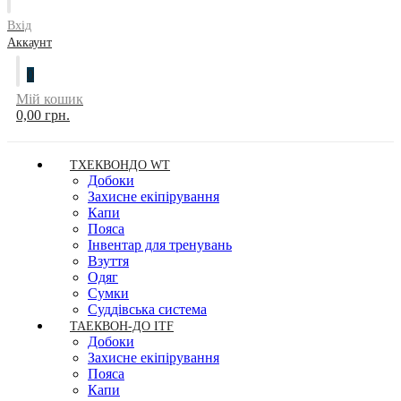
Вхід
Аккаунт
0
Мій кошик
0,00 грн.
ТХЕКВОНДО WT
Добоки
Захисне екіпірування
Капи
Пояса
Інвентар для тренувань
Взуття
Одяг
Сумки
Суддівська система
ТАЕКВОН-ДО ITF
Добоки
Захисне екіпірування
Пояса
Капи