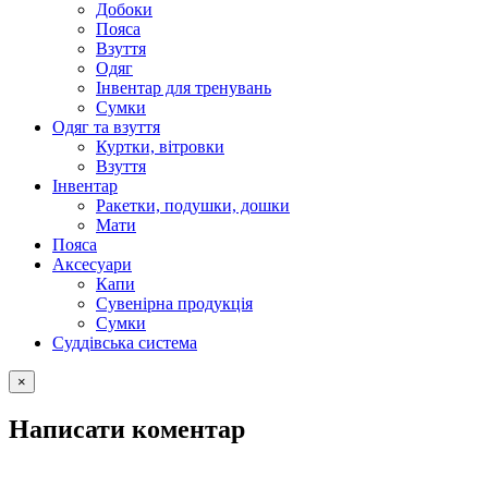
Добоки
Пояса
Взуття
Одяг
Інвентар для тренувань
Сумки
Одяг та взуття
Куртки, вітровки
Взуття
Інвентар
Ракетки, подушки, дошки
Мати
Пояса
Аксесуари
Капи
Сувенірна продукція
Сумки
Суддівська система
×
Написати коментар