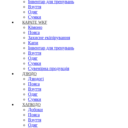
Інвентар для тренувань
Взуття
Одяг
Сумки
КАРАТЕ WKF
Кімоно
Пояса
Захисне екіпірування
Капи
Інвентар для тренувань
Взуття
Одяг
Сумки
Сувенірна продукція
ДЗЮДО
Дзюдогі
Пояса
Взуття
Одяг
Сумки
ХАПКІДО
Добоки
Пояса
Взуття
Одяг