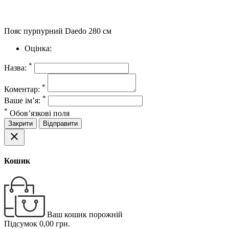
Пояс пурпурний Daedo 280 см
Оцінка:
*
Назва:
*
Коментар:
*
Ваше ім’я:
*
Обов’язкові поля
Закрити
Відправити
close
Кошик
Ваш кошик порожній
Підсумок
0,00 грн.