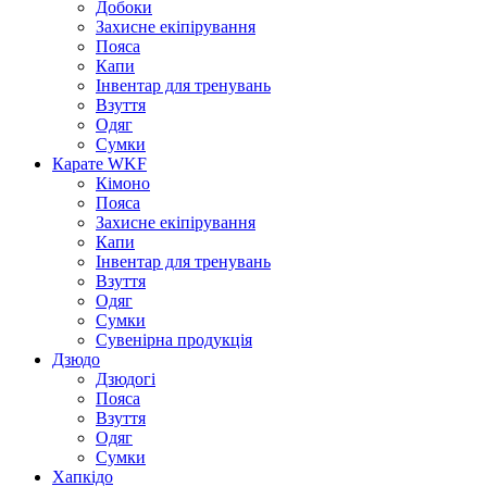
Добоки
Захисне екіпірування
Пояса
Капи
Інвентар для тренувань
Взуття
Одяг
Сумки
Карате WKF
Кімоно
Пояса
Захисне екіпірування
Капи
Інвентар для тренувань
Взуття
Одяг
Сумки
Сувенірна продукція
Дзюдо
Дзюдогі
Пояса
Взуття
Одяг
Сумки
Хапкідо