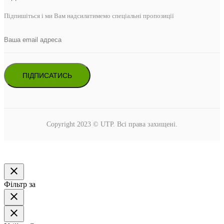
Підпишіться і ми Вам надсилатимемо спеціальні пропозиції
ПІДПИСАТИСЬ
Copyright 2023 © UTP. Всі права захищені.
close
Фільтр за
close
close