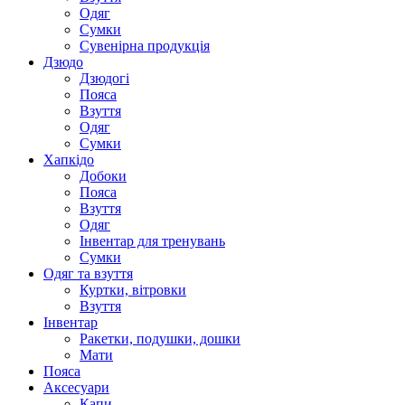
Одяг
Сумки
Сувенірна продукція
Дзюдо
Дзюдогі
Пояса
Взуття
Одяг
Сумки
Хапкідо
Добоки
Пояса
Взуття
Одяг
Інвентар для тренувань
Сумки
Одяг та взуття
Куртки, вітровки
Взуття
Інвентар
Ракетки, подушки, дошки
Мати
Пояса
Аксесуари
Капи