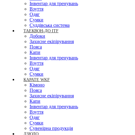
Інвентар для тренувань
Взуття
Одяг
Сумки
Суддівська система
ТАЕКВОН-ДО ITF
Добоки
Захисне екіпірування
Пояса
Капи
Інвентар для тренувань
Взуття
Одяг
Сумки
КАРАТЕ WKF
Кімоно
Пояса
Захисне екіпірування
Капи
Інвентар для тренувань
Взуття
Одяг
Сумки
Сувенірна продукція
ДЗЮДО