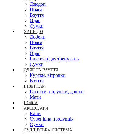
Дзюдогі
Пояса
Взуття
Одяг
Сумки
ХАПКІДО
Добоки
Пояса
Взуття
Одяг
Інвентар для тренувань
Сумки
ОДЯГ ТА ВЗУТТЯ
Куртки, вітровки
Взуття
ІНВЕНТАР
Ракетки, подушки, дошки
Мати
ПОЯСА
АКСЕСУАРИ
Капи
Сувенірна продукція
Сумки
СУДДІВСЬКА СИСТЕМА