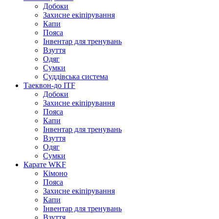
Добоки
Захисне екіпірування
Капи
Пояса
Інвентар для тренувань
Взуття
Одяг
Сумки
Суддівська система
Таеквон-до ITF
Добоки
Захисне екіпірування
Пояса
Капи
Інвентар для тренувань
Взуття
Одяг
Сумки
Карате WKF
Кімоно
Пояса
Захисне екіпірування
Капи
Інвентар для тренувань
Взуття