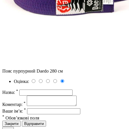
Пояс пурпурний Daedo 280 см
Оцінка:
*
Назва:
*
Коментар:
*
Ваше ім’я:
*
Обов’язкові поля
Закрити
Відправити