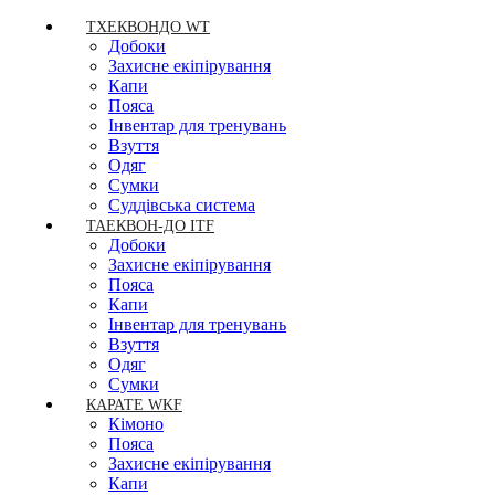
ТХЕКВОНДО WT
Добоки
Захисне екіпірування
Капи
Пояса
Інвентар для тренувань
Взуття
Одяг
Сумки
Суддівська система
ТАЕКВОН-ДО ITF
Добоки
Захисне екіпірування
Пояса
Капи
Інвентар для тренувань
Взуття
Одяг
Сумки
КАРАТЕ WKF
Кімоно
Пояса
Захисне екіпірування
Капи