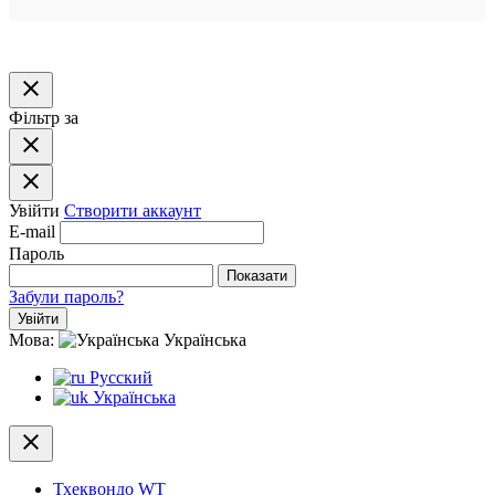
close
Фільтр за
close
close
Увійти
Створити аккаунт
E-mail
Пароль
Показати
Забули пароль?
Увійти
Мова:
Українська
Русский
Українська
close
Тхеквондо WT