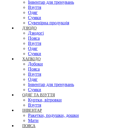
Інвентар для тренувань
Взуття
Одяг
Сумки
Сувенірна продукція
ДЗЮДО
Дзюдогі
Пояса
Взуття
Одяг
Сумки
ХАПКІДО
Добоки
Пояса
Взуття
Одяг
Інвентар для тренувань
Сумки
ОДЯГ ТА ВЗУТТЯ
Куртки, вітровки
Взуття
ІНВЕНТАР
Ракетки, подушки, дошки
Мати
ПОЯСА