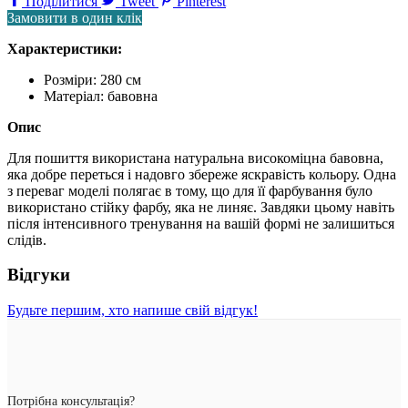
Поділитися
Tweet
Pinterest
Замовити в один клік
Характеристики:
Розміри:
280 см
Матеріал:
бавовна
Опис
Для пошиття використана натуральна високоміцна бавовна,
яка добре переться і надовго збереже яскравість кольору. Одна
з переваг моделі полягає в тому, що для її фарбування було
використано стійку фарбу, яка не линяє. Завдяки цьому навіть
після інтенсивного тренування на вашій формі не залишиться
слідів.
Відгуки
Будьте першим, хто напише свій відгук!
Потрібна консультація?