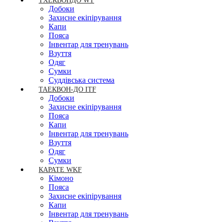
ТХЕКВОНДО WT
Добоки
Захисне екіпірування
Капи
Пояса
Інвентар для тренувань
Взуття
Одяг
Сумки
Суддівська система
ТАЕКВОН-ДО ITF
Добоки
Захисне екіпірування
Пояса
Капи
Інвентар для тренувань
Взуття
Одяг
Сумки
КАРАТЕ WKF
Кімоно
Пояса
Захисне екіпірування
Капи
Інвентар для тренувань