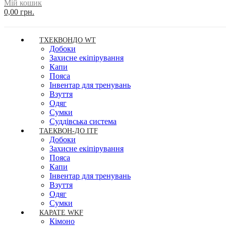
Мій кошик
0,00 грн.
ТХЕКВОНДО WT
Добоки
Захисне екіпірування
Капи
Пояса
Інвентар для тренувань
Взуття
Одяг
Сумки
Суддівська система
ТАЕКВОН-ДО ITF
Добоки
Захисне екіпірування
Пояса
Капи
Інвентар для тренувань
Взуття
Одяг
Сумки
КАРАТЕ WKF
Кімоно