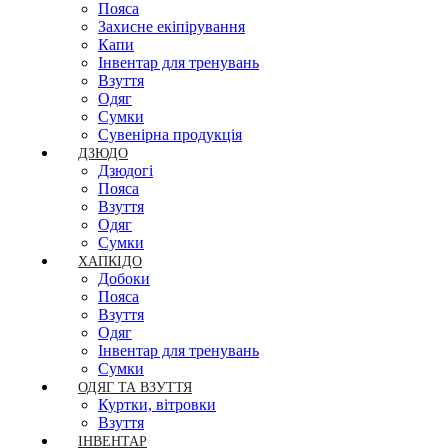
Пояса
Захисне екіпірування
Капи
Інвентар для тренувань
Взуття
Одяг
Сумки
Сувенірна продукція
ДЗЮДО
Дзюдогі
Пояса
Взуття
Одяг
Сумки
ХАПКІДО
Добоки
Пояса
Взуття
Одяг
Інвентар для тренувань
Сумки
ОДЯГ ТА ВЗУТТЯ
Куртки, вітровки
Взуття
ІНВЕНТАР